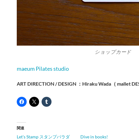
ショップカード
maeum Pilates studio
ART DIRECTION / DESIGN ：Hiraku Wada（ mallet D
関連
Let’s Stamp スタンプパラダ
Dive in books!