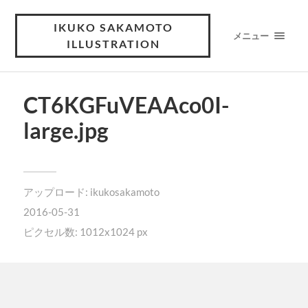
IKUKO SAKAMOTO
メニュー
ILLUSTRATION
CT6KGFuVEAAco0I-
large.jpg
アップロード:
ikukosakamoto
2016-05-31
ピクセル数: 1012x1024 px